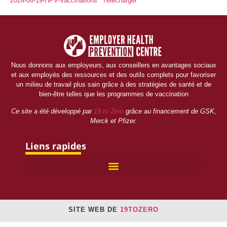
2024-06-19-HPV-Vaccinations
Télécharger
Nous donnons aux employeurs, aux conseillers en avantages sociaux
et aux employés des ressources et des outils complets pour favoriser
un milieu de travail plus sain grâce à des stratégies de santé et de
bien-être telles que les programmes de vaccination
Ce site a été développé par
19 to Zero
grâce au financement de GSK,
Merck et Pfizer.
Liens rapides
POUR LES PROFESSIONNELS DES AVANTAGES SOCIAUX
SITE WEB DE
19TOZERO